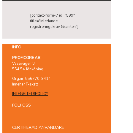
[contact-form-7 id="599"
title="Inledande
registreringskrav Graniten"]
INFO
PROFICORE AB
Vasavägen 8
554 54 Jönköping
Org.nr: 556770-9414
Innehar F-skatt
INTEGRITETSPOLICY
FÖLJ OSS
CERTIFIERAD ANVÄNDARE